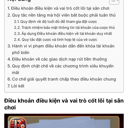
Điều khoản điều kiện và vai trò cốt lõi tại sân chơi
Quy tắc nền tảng mà hội viên bắt buộc phải tuân thủ
Quy định về độ tuổi đủ để tham gia đặt cược
Trách nhiệm bảo mật thông tin tài khoản của cược thủ
Áp dụng Điều khoản điều kiện về tài khoản duy nhất
Quy tắc đặt cược và tính hợp lệ của vé cược
Hành vi vi phạm điều khoản dẫn đến khóa tài khoản
phổ biến
Điều khoản về các giao dịch nạp rút tiền thưởng
Quy định chặt chẽ về các chương trình siêu khuyến
mãi
Cơ chế giải quyết tranh chấp theo điều khoản chung
Lời kết
Điều khoản điều kiện và vai trò cốt lõi tại sân
chơi