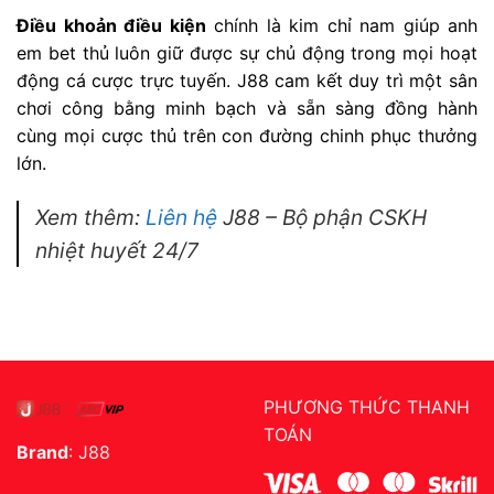
Điều khoản điều kiện
chính là kim chỉ nam giúp anh
em bet thủ luôn giữ được sự chủ động trong mọi hoạt
động cá cược trực tuyến. J88 cam kết duy trì một sân
chơi công bằng minh bạch và sẵn sàng đồng hành
cùng mọi cược thủ trên con đường chinh phục thưởng
lớn.
Xem thêm:
Liên hệ
J88 – Bộ phận CSKH
nhiệt huyết 24/7
PHƯƠNG THỨC THANH
TOÁN
Brand
: J88