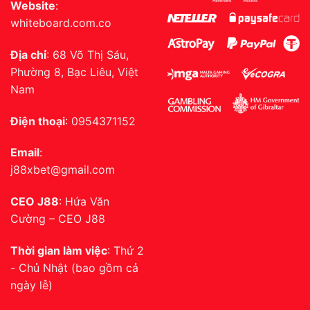
Website
:
whiteboard.com.co
Địa chỉ
:
68 Võ Thị Sáu,
Phường 8, Bạc Liêu, Việt
Nam
Điện thoại
: 0954371152
Email
:
j88xbet@gmail.com
CEO J88
:
Hứa Văn
Cường – CEO J88
Thời gian làm việc
: Thứ 2
- Chủ Nhật (bao gồm cả
ngày lễ)