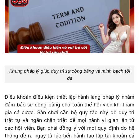
Khung pháp lý giúp duy trì sự công bằng và minh bạch tối
đa
Điều khoản điều kiện thiết lập hành lang pháp lý nhằm
đảm bảo sự công bằng cho toàn thể hội viên khi tham
gia cá cược. Sân chơi cần bộ quy tắc này để duy trì
trật tự và ngăn chặn triệt để mọi hành vi gian lận từ
các hội viên. Bạn phải đồng ý với mọi quy định do hệ
thống đề ra ngay từ lúc tiến hành tạo lập tài khoản cá