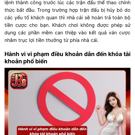
lệnh thành công trước lúc các trận đấu thể thao chính
thức bắt đầu. Trong trường hợp trận đấu bị hủy bỏ do
các yếu tố khách quan thì nhà cái sẽ hoàn trả toàn bộ
tiền cược cho bạn. Khách chơi không được phép sử
dụng các phần mềm can thiệp vào kết quả ván cược
nhằm trục lợi tiền thưởng từ phía nhà cái.
Hành vi vi phạm điều khoản dẫn đến khóa tài
khoản phổ biến