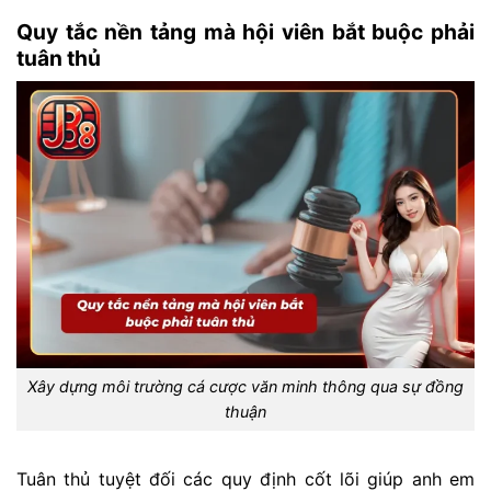
Quy tắc nền tảng mà hội viên bắt buộc phải
tuân thủ
Xây dựng môi trường cá cược văn minh thông qua sự đồng
thuận
Tuân thủ tuyệt đối các quy định cốt lõi giúp anh em