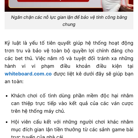
Ngăn chặn các nỗ lực gian lận để bảo vệ tính công bằng
chung
Kỷ luật là yếu tố tiên quyết giúp hệ thống hoạt động
trơn tru và bảo vệ toàn bộ quyền lợi chính đáng cho
các bet thủ. Việc nắm rõ và tuyệt đối tránh xa những
hành vi vi phạm điều khoản điều kiện tại
whiteboard.com.co
được liệt kê dưới đây sẽ giúp bạn
an toàn:
Khách chơi cố tình dùng phần mềm độc hại nhằm
can thiệp trực tiếp vào kết quả của các ván cược
trên hệ thống máy chủ.
Hội viên cấu kết với những người chơi khác nhằm
mục đích gian lận tiền thưởng từ các sảnh game bài
trực tuyến của nhà cái.