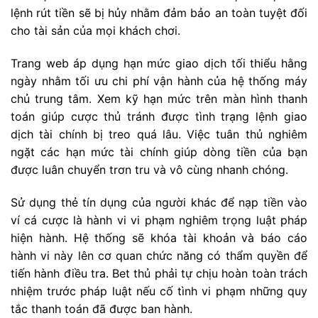
lệnh rút tiền sẽ bị hủy nhằm đảm bảo an toàn tuyệt đối
cho tài sản của mọi khách chơi.
Trang web áp dụng hạn mức giao dịch tối thiểu hằng
ngày nhằm tối ưu chi phí vận hành của hệ thống máy
chủ trung tâm. Xem kỹ hạn mức trên màn hình thanh
toán giúp cược thủ tránh được tình trạng lệnh giao
dịch tài chính bị treo quá lâu. Việc tuân thủ nghiêm
ngặt các hạn mức tài chính giúp dòng tiền của bạn
được luân chuyển trơn tru và vô cùng nhanh chóng.
Sử dụng thẻ tín dụng của người khác để nạp tiền vào
ví cá cược là hành vi vi phạm nghiêm trọng luật pháp
hiện hành. Hệ thống sẽ khóa tài khoản và báo cáo
hành vi này lên cơ quan chức năng có thẩm quyền để
tiến hành điều tra. Bet thủ phải tự chịu hoàn toàn trách
nhiệm trước pháp luật nếu cố tình vi phạm những quy
tắc thanh toán đã được ban hành.