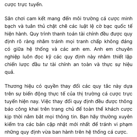
cược trực tuyến.
Sân chơi cam kết mang đến môi trường cá cược minh
bạch và tuân thủ chặt chẽ các luật lệ cờ bạc quốc tế
hiện hành. Quy trình thanh toán tài chính đều được quy
định rõ ràng nhằm tránh mọi tranh chấp không đáng
có giữa hệ thống và các anh em. Anh em chuyên
nghiệp luôn đọc kỹ các quy định này nhằm thiết lập
chiến lược đầu tư tài chính an toàn và thực sự hiệu
quả.
Thương hiệu có quyền thay đổi các quy tắc này dựa
trên sự biến động thực tế của thị trường cá cược trực
tuyến hiện nay. Việc thay đổi quy định đều được thông
báo công khai trên trang chủ để toàn thể khách cược
kịp thời nắm bắt mọi thông tin. Bạn hãy thường xuyên
kiểm tra các bản cập nhật mới nhất để tránh vi phạm
những quy định vừa ban hành trên hệ thống cá cược.