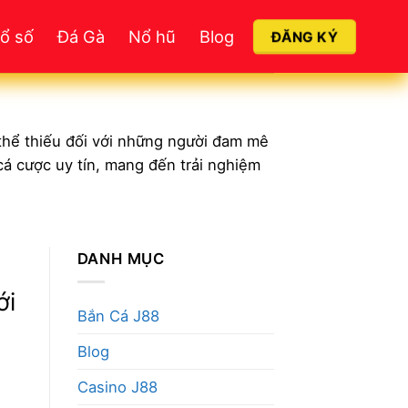
ổ số
Đá Gà
Nổ hũ
Blog
ĐĂNG KÝ
thể thiếu đối với những người đam mê
cá cược uy tín, mang đến trải nghiệm
DANH MỤC
ới
Bắn Cá J88
Blog
Casino J88