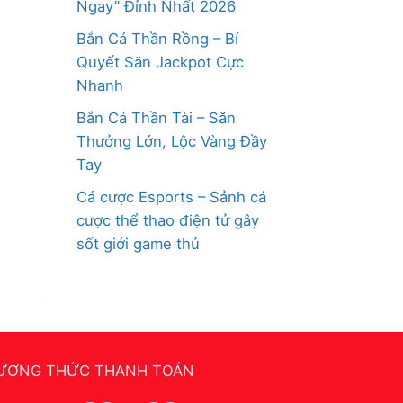
Ngay” Đỉnh Nhất 2026
Bắn Cá Thần Rồng – Bí
Quyết Săn Jackpot Cực
Nhanh
Bắn Cá Thần Tài – Săn
Thưởng Lớn, Lộc Vàng Đầy
Tay
Cá cược Esports – Sảnh cá
cược thể thao điện tử gây
sốt giới game thủ
ƯƠNG THỨC THANH TOÁN