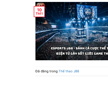
10
Th11
Đã đăng trong
Thể thao J88