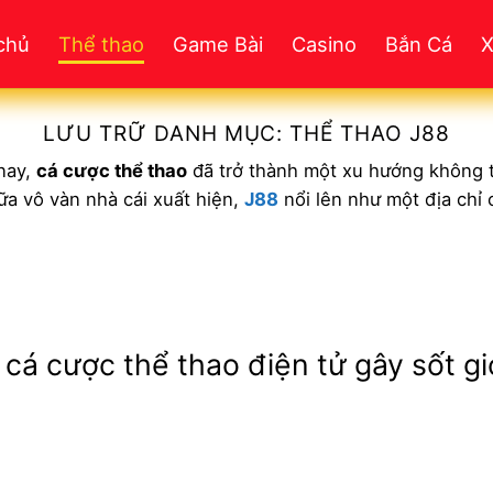
chủ
Thể thao
Game Bài
Casino
Bắn Cá
X
LƯU TRỮ DANH MỤC:
THỂ THAO J88
 nay,
cá cược thể thao
đã trở thành một xu hướng không 
ữa vô vàn nhà cái xuất hiện,
J88
nổi lên như một địa chỉ 
cá cược thể thao điện tử gây sốt gi