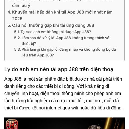
cần lưu ý
Khuyến mãi hấp dẫn khi tải App J88 mới nhất năm
2025
Câu hỏi thường gặp khi tải ứng dụng J88
Tại sao anh em không tải được App J88?
Làm sao để xử lý lỗi App J88 không tương thích với
thiết bị?
Phải làm gì khi gặp lỗi đăng nhập và không đồng bộ dữ
liệu trên App J88?
Lý do anh em nên tải app J88 trên điện thoại
App J88 là một sản phẩm đặc biệt được nhà cái phát triển
dành riêng cho các thiết bị di động. Với khả năng di
chuyển linh hoạt, điện thoại thông minh cho phép anh em
tận hưởng trải nghiệm cá cược mọi lúc, mọi nơi, miễn là
thiết bị được kết nối internet qua wifi hoặc dữ liệu di động.