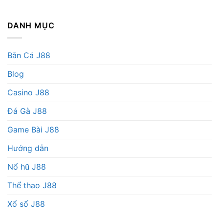
DANH MỤC
Bắn Cá J88
Blog
Casino J88
Đá Gà J88
Game Bài J88
Hướng dẫn
Nổ hũ J88
Thể thao J88
Xổ số J88