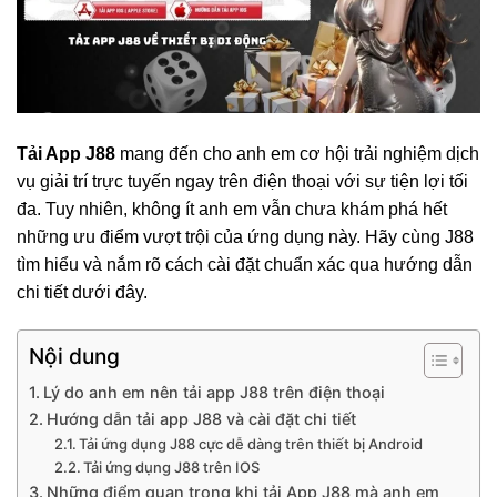
Tải App J88
mang đến cho anh em cơ hội trải nghiệm dịch
vụ giải trí trực tuyến ngay trên điện thoại với sự tiện lợi tối
đa. Tuy nhiên, không ít anh em vẫn chưa khám phá hết
những ưu điểm vượt trội của ứng dụng này. Hãy cùng J88
tìm hiểu và nắm rõ cách cài đặt chuẩn xác qua hướng dẫn
chi tiết dưới đây.
Nội dung
Lý do anh em nên tải app J88 trên điện thoại
Hướng dẫn tải app J88 và cài đặt chi tiết
Tải ứng dụng J88 cực dễ dàng trên thiết bị Android
Tải ứng dụng J88 trên IOS
Những điểm quan trọng khi tải App J88 mà anh em