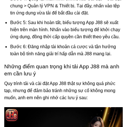
chung > Quản lý VPN & Thiết bị. Tại đây, nhấn vào tệp
tin ứng dụng vừa tải để bắt đầu cài đặt.
Bước 5
: Sau khi hoàn tất, biểu tượng App J88 sẽ xuất
hiện trên màn hình. Nhấn vào biểu tượng để khởi chạy
ứng dụng, đồng thời cấp quyền cần thiết theo yêu cầu.
Bước 6
: Đăng nhập tài khoản cá cược và tận hưởng
toàn bộ tính năng giải trí hấp dẫn mà J88 mang lại.
Những điểm quan trọng khi tải App J88 mà anh
em cần lưu ý
Quy trình tải và cài đặt App J88 thật sự không quá phức
tạp, nhưng để đảm bảo tránh những sự cố không mong
muốn, anh em nên ghi nhớ các lưu ý sau: