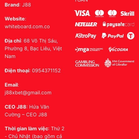
Brand
: J88
Website
:
whiteboard.com.co
Địa chỉ
:
68 Võ Thị Sáu,
Phường 8, Bạc Liêu, Việt
Nam
Điện thoại
: 0954371152
Email
:
j88xbet@gmail.com
CEO J88
:
Hứa Văn
Cường – CEO J88
Thời gian làm việc
: Thứ 2
- Chủ Nhật (bao gồm cả