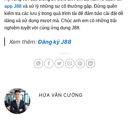
app J88
và xử lý những sự cố thường gặp. Đừng quên
kiểm tra các lưu ý trong quá trình tải để đảm bảo cài đặt dễ
dàng và sử dụng mượt mà. Chúc anh em có những trải
nghiệm tuyệt vời cùng ứng dụng J88.
Xem thêm:
Đăng ký J88
HỨA VĂN CƯỜNG