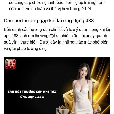
sẽ cung cấp chương trình bảo hiểm, giúp trải nghiệm
của anh em an toàn và thú vị hơn bao giờ hết.
Câu hỏi thường gặp khi tải ứng dụng J88
Bên cạnh các hướng dẫn chi tiết và lưu ý quan trọng khi tải
a
pp J88
, anh em thường đặt ra nhiều câu hỏi xoay quanh
quá trình thực hiện. Dưới đây là những thắc mắc phổ biến
và giải pháp tương ứng.