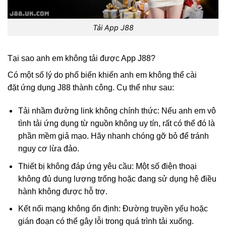
Tải App J88
Tại sao anh em không tải được App J88?
Có một số lý do phổ biến khiến anh em không thể cài
đặt
ứng dụng J88
thành công. Cụ thể như sau:
Tải nhầm đường link không chính thức:
Nếu anh em vô
tình tải ứng dụng từ nguồn không uy tín, rất có thể đó là
phần mềm giả mạo. Hãy nhanh chóng gỡ bỏ để tránh
nguy cơ lừa đảo.
Thiết bị không đáp ứng yêu cầu:
Một số điện thoại
không đủ dung lượng trống hoặc đang sử dụng hệ điều
hành không được hỗ trợ.
Kết nối mạng không ổn định:
Đường truyền yếu hoặc
gián đoạn có thể gây lỗi trong quá trình tải xuống.