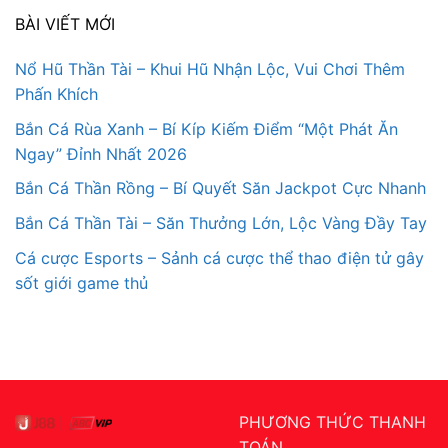
BÀI VIẾT MỚI
Nổ Hũ Thần Tài – Khui Hũ Nhận Lộc, Vui Chơi Thêm
Phấn Khích
Bắn Cá Rùa Xanh – Bí Kíp Kiếm Điểm “Một Phát Ăn
Ngay” Đỉnh Nhất 2026
Bắn Cá Thần Rồng – Bí Quyết Săn Jackpot Cực Nhanh
Bắn Cá Thần Tài – Săn Thưởng Lớn, Lộc Vàng Đầy Tay
Cá cược Esports – Sảnh cá cược thể thao điện tử gây
sốt giới game thủ
PHƯƠNG THỨC THANH
TOÁN