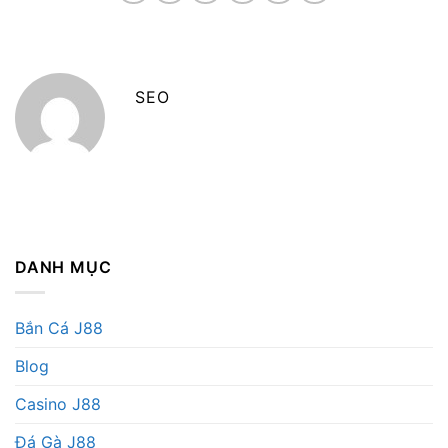
SEO
DANH MỤC
Bắn Cá J88
Blog
Casino J88
Đá Gà J88