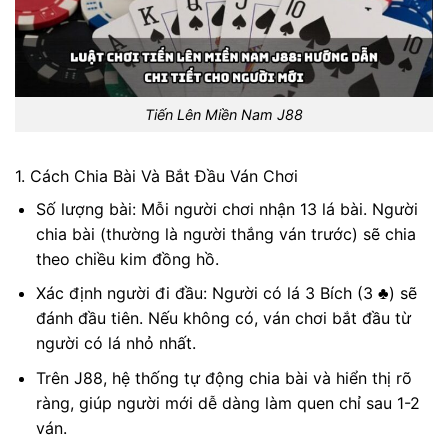
Tiến Lên Miền Nam J88
1. Cách Chia Bài Và Bắt Đầu Ván Chơi
Số lượng bài: Mỗi người chơi nhận 13 lá bài. Người
chia bài (thường là người thắng ván trước) sẽ chia
theo chiều kim đồng hồ.
Xác định người đi đầu: Người có lá 3 Bích (3 ♣) sẽ
đánh đầu tiên. Nếu không có, ván chơi bắt đầu từ
người có lá nhỏ nhất.
Trên J88, hệ thống tự động chia bài và hiển thị rõ
ràng, giúp người mới dễ dàng làm quen chỉ sau 1-2
ván.