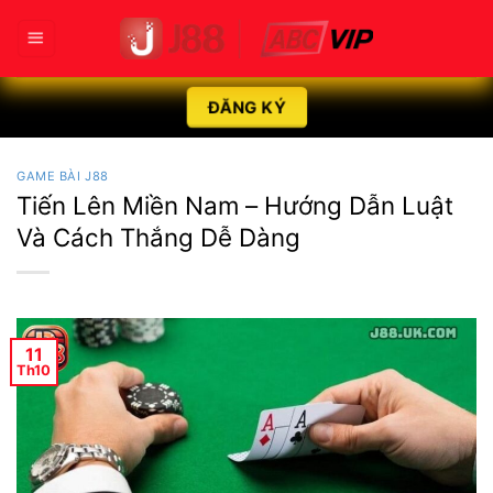
Chuyển
đến
nội
dung
ĐĂNG KÝ
GAME BÀI J88
Tiến Lên Miền Nam – Hướng Dẫn Luật
Và Cách Thắng Dễ Dàng
11
Th10