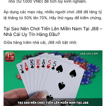
nhỏ (từ 1.000 VNĐ) để tích lũy kinh nghiệm.
Áp dụng các mẹo này, nhiều người chơi J88 đã tăng tỷ
lệ thắng từ 50% lên 70%. Hãy thử ngay để kiểm chứng.
Tại Sao Nên Chơi Tiến Lên Miền Nam Tại J88 –
Nhà Cái Uy Tín Hàng Đầu?
Giữa hàng trăm nhà cái, J88 nổi bật nhờ: