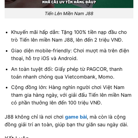
Tiến Lên Miền Nam J88
Khuyến mãi hấp dẫn: Tặng 100% tiền nạp đầu cho
trò Tiến lên miền Nam J88, lên đến 2 triệu VNĐ.
Giao diện mobile-friendly: Chơi mượt mà trên điện
thoại, hỗ trợ iOS và Android.
An toàn tuyệt đối: Giấy phép từ PAGCOR, thanh
toán nhanh chóng qua Vietcombank, Momo.
Cộng đồng lớn: Hàng nghìn người chơi Việt Nam
tham gia hàng ngày, với giải đấu Tiến lên miền Nam
có phần thưởng lên đến 100 triệu VNĐ.
J88 không chỉ là nơi chơi
game bài
, mà còn là cộng
đồng giải trí an toàn, giúp bạn thư giãn sau ngày dài.