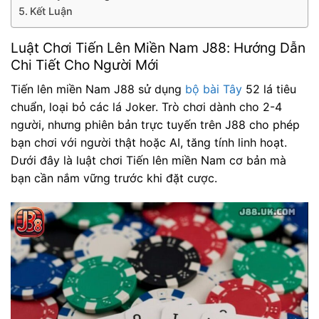
Kết Luận
Luật Chơi Tiến Lên Miền Nam J88: Hướng Dẫn
Chi Tiết Cho Người Mới
Tiến lên miền Nam J88 sử dụng
bộ bài Tây
52 lá tiêu
chuẩn, loại bỏ các lá Joker. Trò chơi dành cho 2-4
người, nhưng phiên bản trực tuyến trên J88 cho phép
bạn chơi với người thật hoặc AI, tăng tính linh hoạt.
Dưới đây là luật chơi Tiến lên miền Nam cơ bản mà
bạn cần nắm vững trước khi đặt cược.