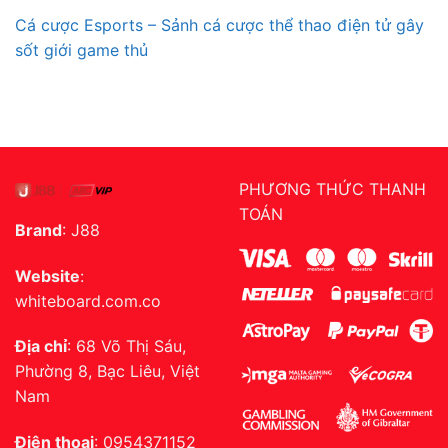
Cá cược Esports – Sảnh cá cược thể thao điện tử gây
sốt giới game thủ
PHƯƠNG THỨC THANH
TOÁN
Brand
: J88
Website
:
whiteboard.com.co
Địa chỉ
:
68 Võ Thị Sáu,
Phường 8, Bạc Liêu, Việt
Nam
Điện thoại
: 0954371152