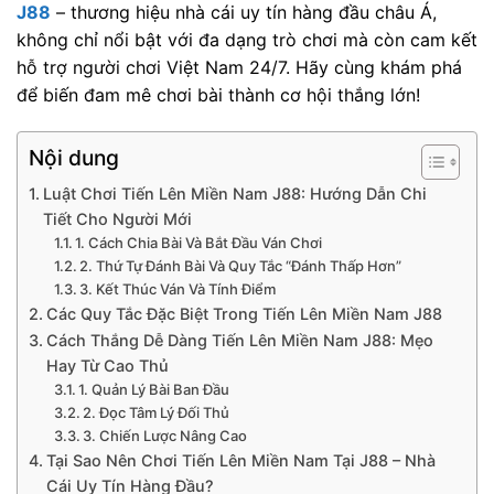
J88
– thương hiệu nhà cái uy tín hàng đầu châu Á,
không chỉ nổi bật với đa dạng trò chơi mà còn cam kết
hỗ trợ người chơi Việt Nam 24/7. Hãy cùng khám phá
để biến đam mê chơi bài thành cơ hội thắng lớn!
Nội dung
Luật Chơi Tiến Lên Miền Nam J88: Hướng Dẫn Chi
Tiết Cho Người Mới
1. Cách Chia Bài Và Bắt Đầu Ván Chơi
2. Thứ Tự Đánh Bài Và Quy Tắc “Đánh Thấp Hơn”
3. Kết Thúc Ván Và Tính Điểm
Các Quy Tắc Đặc Biệt Trong Tiến Lên Miền Nam J88
Cách Thắng Dễ Dàng Tiến Lên Miền Nam J88: Mẹo
Hay Từ Cao Thủ
1. Quản Lý Bài Ban Đầu
2. Đọc Tâm Lý Đối Thủ
3. Chiến Lược Nâng Cao
Tại Sao Nên Chơi Tiến Lên Miền Nam Tại J88 – Nhà
Cái Uy Tín Hàng Đầu?