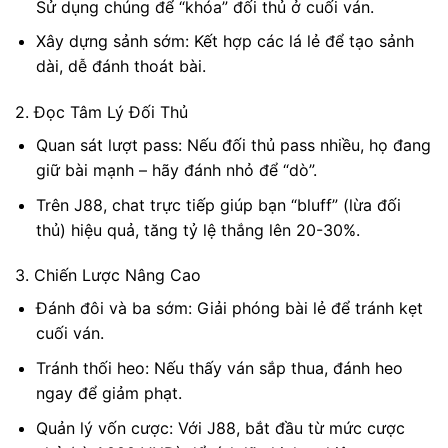
Sử dụng chúng để “khóa” đối thủ ở cuối ván.
Xây dựng sảnh sớm: Kết hợp các lá lẻ để tạo sảnh
dài, dễ đánh thoát bài.
2. Đọc Tâm Lý Đối Thủ
Quan sát lượt pass: Nếu đối thủ pass nhiều, họ đang
giữ bài mạnh – hãy đánh nhỏ để “dò”.
Trên J88, chat trực tiếp giúp bạn “bluff” (lừa đối
thủ) hiệu quả, tăng tỷ lệ thắng lên 20-30%.
3. Chiến Lược Nâng Cao
Đánh đôi và ba sớm: Giải phóng bài lẻ để tránh kẹt
cuối ván.
Tránh thối heo: Nếu thấy ván sắp thua, đánh heo
ngay để giảm phạt.
Quản lý vốn cược: Với J88, bắt đầu từ mức cược